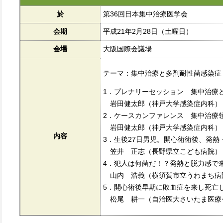
於
第36回日本集中治療医学会
会期
平成21年2月28日（土曜日）
会場
大阪国際会議場
テーマ：集中治療と多剤耐性菌感染症
1．プレナリーセッション 集中治療
岩田健太郎（神戸大学感染症内科）
2．ケースカンファレンス 集中治療
岩田健太郎（神戸大学感染症内科）
内容
3．生後27日男児。開心術術後、発熱
笠井 正志（長野県立こども病院）
4．犯人は何菌だ！？発熱と脱力感で来
山内 浩義（横須賀市立うわまち病
5．開心術後早期に敗血症を来し死亡し
松尾 耕一（自治医大さいたま医療