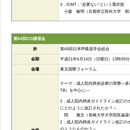
3．ICMT：“必要ない”という選択肢
小森 敏明（京都府立医科大学 附
第84回ICD講習会
於
第49回日本呼吸器学会総会
会期
平成21年6月14日（日曜日）13時30分
会場
東京国際フォーラム
テーマ：成人院内肺炎診療の実際―多剤耐性
TB）を中心に―
1．成人院内肺炎ガイドライン改訂の
にどのように改訂されたか？～
関 雅文（長崎大学大学院医歯薬学
2．成人院内肺炎ガイドライン改訂の
のようなものか？～