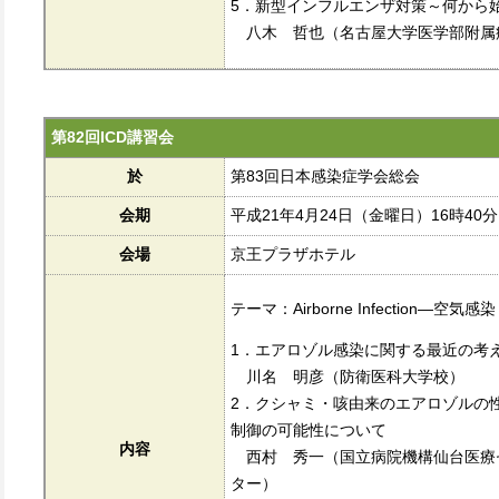
5．新型インフルエンザ対策～何から
八木 哲也（名古屋大学医学部附属
第82回ICD講習会
於
第83回日本感染症学会総会
会期
平成21年4月24日（金曜日）16時40分
会場
京王プラザホテル
テーマ：Airborne Infection
1．エアロゾル感染に関する最近の考
川名 明彦（防衛医科大学校）
2．クシャミ・咳由来のエアロゾルの
制御の可能性について
内容
西村 秀一（国立病院機構仙台医療
ター）