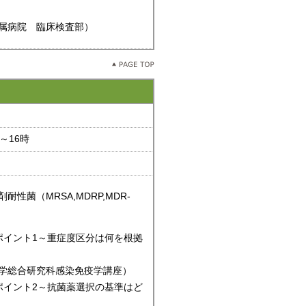
属病院 臨床検査部）
～16時
菌（MRSA,MDRP,MDR-
ポイント1～重症度区分は何を根拠
総合研究科感染免疫学講座）
ポイント2～抗菌薬選択の基準はど