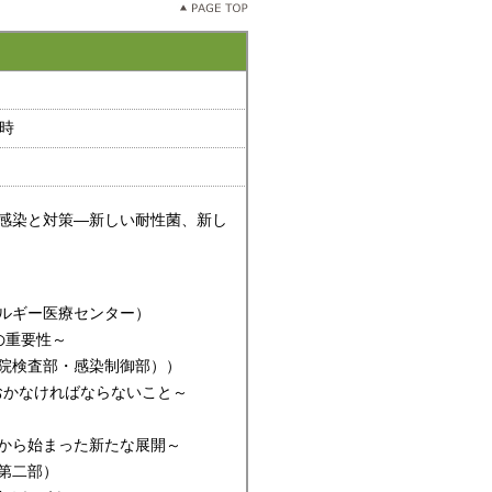
8時
感染と対策―新しい耐性菌、新し
～
ルギー医療センター）
の重要性～
院検査部・感染制御部））
おかなければならないこと～
から始まった新たな展開～
第二部）