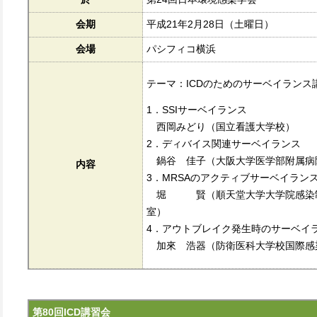
会期
平成21年2月28日（土曜日）
会場
パシフィコ横浜
テーマ：ICDのためのサーベイランス
1．SSIサーベイランス
西岡みどり（国立看護大学校）
2．ディバイス関連サーベイランス
鍋谷 佳子（大阪大学医学部附属病
内容
3．MRSAのアクティブサーベイラン
堀 賢（順天堂大学大学院感染制
室）
4．アウトブレイク発生時のサーベイ
加來 浩器（防衛医科大学校国際感
第80回ICD講習会