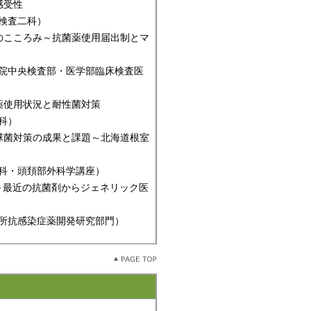
感受性
検査二科）
のこころみ～抗菌薬使用届出制とマ
中央検査部・医学部臨床検査医
薬使用状況と耐性菌対策
科）
球菌対策の成果と課題～北海道根室
科・頭頚部外科学講座）
に～最近の抗菌剤からジェネリック医
抗感染症薬開発研究部門）