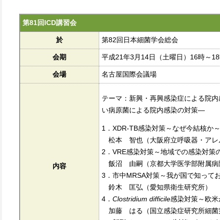
第81回ICD講習会
於
第82回日本細菌学会総会
会期
平成21年3月14日（土曜日）16時～1
会場
名古屋国際会議場
テーマ：新興・再興感染症による院内
い病原菌による院内感染の対策―
1．XDR-TB感染対策～なぜ今結核か
松本 智也（大阪府立呼吸器・アレ
2．VRE感染対策～地域での感染対策
飯沼 由嗣（京都大学医学部附属病
内容
3．市中MRSA対策～我が国で知って
鈴木 匡弘（愛知県衛生研究所）
4．
Clostridium difficile
感染対策～欧米
加藤 はる（国立感染症研究所細菌