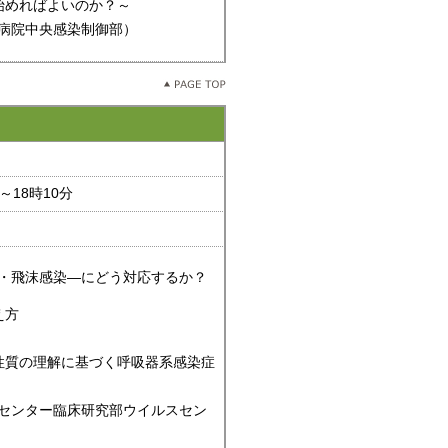
始めればよいのか？～
病院中央感染制御部）
～18時10分
―空気感染・飛沫感染―にどう対応するか？
え方
性質の理解に基づく呼吸器系感染症
センター臨床研究部ウイルスセン