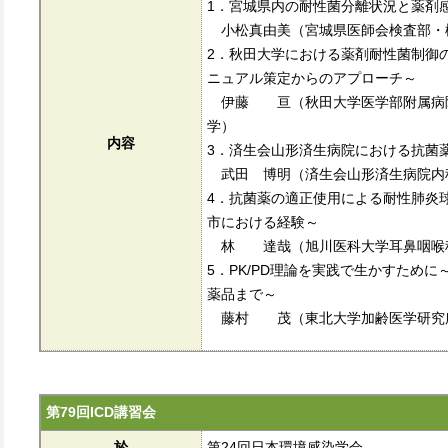
1．宮城県内の耐性菌分離状況と薬剤
小松真由美（宮城県医師会検査部・
2．秋田大学における薬剤耐性菌制御
ニュアル策定からのアプローチ～
伊藤 亘（秋田大学医学部附属病院
学）
内容
3．済生会山形済生病院における抗菌
武田 博明（済生会山形済生病院内
4．抗菌薬の適正使用による耐性肺炎
市における経験～
林 達哉（旭川医科大学耳鼻咽喉
5．PK/PD理論を実践で生かすため
薬品まで～
藤村 茂（東北大学加齢医学研究所
第79回ICD講習会
於
第24回日本環境感染学会