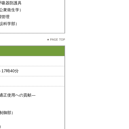
呼吸器防護具
公衆衛生学）
空調管理
設科学部）
17時40分
薬適正使用への貢献―
制御部）
）