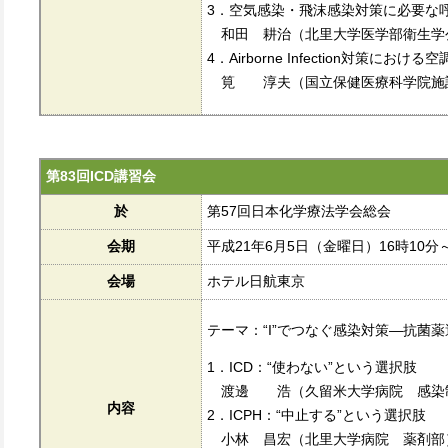
3．空気感染・飛沫感染対策に必要な
和田 耕治（北里大学医学部衛生学
4．Airborne Infection対策における
筧 淳夫（国立保健医療科学院施
第83回ICD講習会
於
第57回日本化学療法学会総会
会期
平成21年6月5日（金曜日）16時10分～
会場
ホテル日航東京
テーマ：“I”でつなぐ感染対策―抗菌
1．ICD：“使わない”という選択肢
渡邊 浩（久留米大学病院 感染
内容
2．ICPH：“中止する”という選択肢
小林 昌宏（北里大学病院 薬剤部